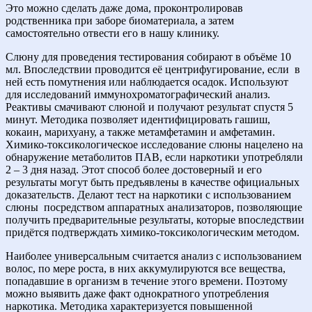
Это можно сделать даже дома, проконтролировав
родственника при заборе биоматериала, а затем
самостоятельно отвести его в нашу клинику.
Слюну для проведения тестирования собирают в объёме 10
мл. Впоследствии проводится её центрифугирование, если
в
ней есть помутнения или наблюдается осадок. Используют
для исследований иммунохроматографический анализ.
Реактивы смачивают слюной и получают результат спустя 5
минут. Методика позволяет идентифицировать гашиш,
кокаин, марихуану, а также метамфетамин и амфетамин.
Химико-токсикологическое исследование слюны нацелено на
обнаружение метаболитов ПАВ, если наркотики употребляли
2 – 3 дня назад. Этот способ более достоверный и его
результаты могут быть предъявлены в качестве официальных
доказательств. Делают тест на наркотики с использованием
слюны
посредством аппаратных анализаторов, позволяющие
получить предварительные результаты, которые впоследствии
придётся подтверждать химико-токсикологическим методом.
Наиболее универсальным считается анализ с использованием
волос, по мере роста, в них аккумулируются все вещества,
попадавшие в организм в течение этого времени. Поэтому
можно выявить даже факт однократного употребления
наркотика. Методика характеризуется повышенной