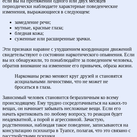
если вы на протяжении одного или двух месяцев
периодически наблюдаете характерные поведенческие
изменения, выражающиеся в следующем:
замедление речи;
мутные, красные глаза;
бледная кожа;
суженные или расширенные зрачки.
Эти признаки наравне с ухудшением координации движений
свидетельствуют о состоянии наркотического опьянения. Если
вы их обнаружили, то понаблюдайте за поведением человека,
обратив внимание на изменение его привычек, образа жизни.
Наркоманы резко меняют круг друзей и становятся
асоциальными личностями, что не может не
бросаться в глаза.
Зависимый человек становится безразличным ко всему
происходящему. Ему трудно сосредотачиваться на каких-то
вещах, он начинает забывать несложные вещи. Если его
начать критиковать по любому вопросу, то реакция будет
неадекватной, а порой и агрессивной. Зачастую,
родственники, наблюдая такое поведение, записываются на
консультацию психиатра в Туапсе, полагая, что это связано с
расстройствами психики.