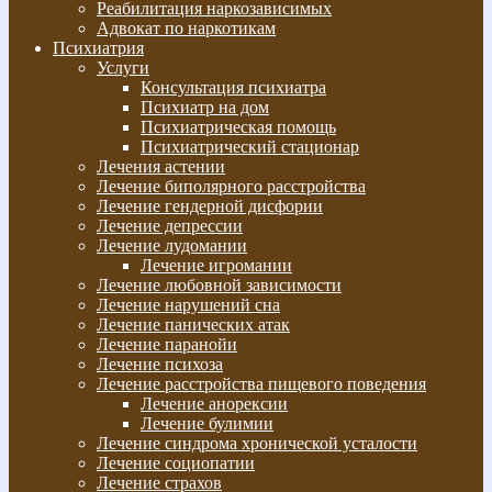
Реабилитация наркозависимых
Адвокат по наркотикам
Психиатрия
Услуги
Консультация психиатра
Психиатр на дом
Психиатрическая помощь
Психиатрический стационар
Лечения астении
Лечение биполярного расстройства
Лечение гендерной дисфории
Лечение депрессии
Лечение лудомании
Лечение игромании
Лечение любовной зависимости
Лечение нарушений сна
Лечение панических атак
Лечение паранойи
Лечение психоза
Лечение расстройства пищевого поведения
Лечение анорексии
Лечение булимии
Лечение синдрома хронической усталости
Лечение социопатии
Лечение страхов