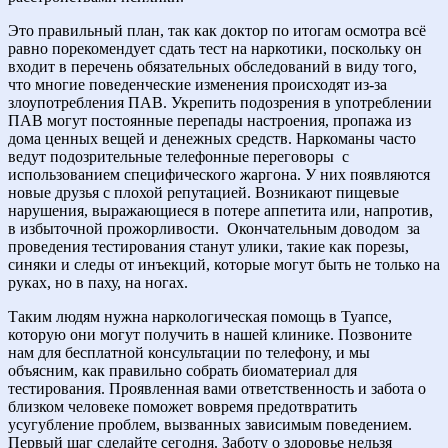
Это правильный план, так как доктор по итогам осмотра всё
равно порекомендует сдать тест на наркотики, поскольку он
входит в перечень обязательных обследований в виду того,
что многие поведенческие изменения происходят из-за
злоупотребления ПАВ. Укрепить подозрения в употреблении
ПАВ могут постоянные перепады настроения, пропажа из
дома ценных вещей и денежных средств. Наркоманы часто
ведут подозрительные телефонные переговоры
с
использованием специфического жаргона. У них появляются
новые друзья с плохой репутацией. Возникают пищевые
нарушения, выражающиеся в потере аппетита или, напротив,
в избыточной прожорливости.
Окончательным доводом
за
проведения тестирования станут улики, такие как порезы,
синяки и следы от инъекций, которые могут быть не только на
руках, но в паху, на ногах.
Таким людям нужна наркологическая помощь в Туапсе,
которую они могут получить в нашей клинике. Позвоните
нам для бесплатной консультации по телефону, и мы
объясним, как правильно собрать биоматериал для
тестирования. Проявленная вами ответственность и забота о
близком человеке поможет вовремя предотвратить
усугубление проблем, вызванных зависимым поведением.
Первый шаг сделайте сегодня. Заботу о здоровье нельзя