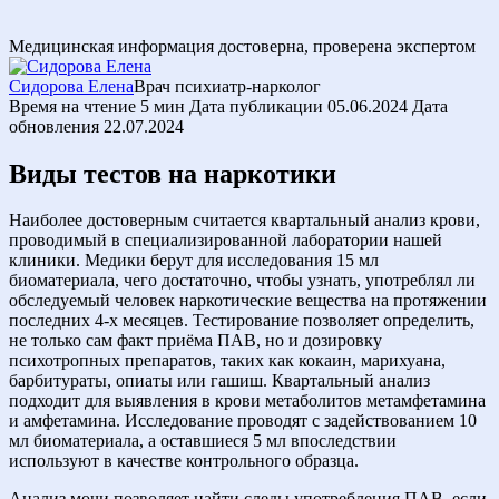
Медицинская информация достоверна, проверена экспертом
Сидорова Елена
Врач психиатр-нарколог
Время на чтение
5 мин
Дата публикации
05.06.2024
Дата
обновления
22.07.2024
Виды тестов на наркотики
Наиболее достоверным считается квартальный анализ крови,
проводимый в специализированной лаборатории нашей
клиники. Медики берут для исследования 15 мл
биоматериала, чего достаточно, чтобы узнать, употреблял ли
обследуемый человек наркотические вещества на протяжении
последних 4-х месяцев. Тестирование позволяет определить,
не только сам факт приёма ПАВ, но и дозировку
психотропных препаратов, таких как кокаин, марихуана,
барбитураты, опиаты или гашиш. Квартальный анализ
подходит для выявления в крови метаболитов метамфетамина
и амфетамина. Исследование проводят с задействованием 10
мл биоматериала, а оставшиеся 5 мл впоследствии
используют в качестве контрольного образца.
Анализ мочи позволяет найти следы употребления ПАВ, если