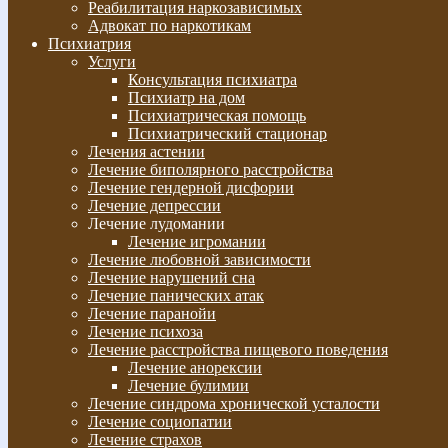
Реабилитация наркозависимых
Адвокат по наркотикам
Психиатрия
Услуги
Консультация психиатра
Психиатр на дом
Психиатрическая помощь
Психиатрический стационар
Лечения астении
Лечение биполярного расстройства
Лечение гендерной дисфории
Лечение депрессии
Лечение лудомании
Лечение игромании
Лечение любовной зависимости
Лечение нарушений сна
Лечение панических атак
Лечение паранойи
Лечение психоза
Лечение расстройства пищевого поведения
Лечение анорексии
Лечение булимии
Лечение синдрома хронической усталости
Лечение социопатии
Лечение страхов