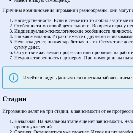
имеют низкую самооценку.
Причины возникновения игромании разнообразны, они могут 
Наследственность. Если в семье кто-то любил азартные иг
Особенности мозговой деятельности. Во время игры у н
Индивидуально-психологические особенности личности.
Плохая компания. Играют вместе с друзьями и знакомыми
Нехватка денег, низкая заработная плата. Отсутствие до
сумму денег.
Отсутствие желаемой профессии или проблемы на работе
Неудовлетворенность партнером. При помощи игры пытаю
Имейте в виду! Данным психическим заболеванием 
Стадии
Игроманию делят на три стадии, в зависимости от ее прогресс
Начальная. На начальном этапе еще нет зависимости. Чел
прочих увлечений.
Средняя. Остановиться уже сложнее. Игрок видит заработ