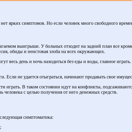
 нет ярких симптомов. Но если человек много свободного времен
гаемом выигрыше. У больных отходит на задний план все кроме и
ессия, обиды и неистовая злоба на всех окружающих.
гут весь день и ночь находиться без еды и воды, главное играт
и. Если не удается отыграться, начинают продавать свое имущес
и играть. В таком состоянии идут на конфликты, подсаживаются
ь человека с целью получения от него денежных средств.
 следующая симптоматика:
;