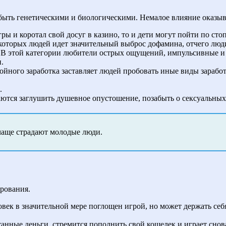
быть генетическими и биологическими. Немалое влияние оказы
ры и коротал свой досуг в казино, то и дети могут пойти по сто
екоторых людей идет значительный выброс дофамина, отчего лю
 В этой категории любители острых ощущений, импульсивные и
.
стойного заработка заставляет людей пробовать иные виды зарабо
.
тся заглушить душевное опустошение, позабыть о сексуальных
чаще страдают молодые люди.
ирования.
овек в значительной мере поглощен игрой, но может держать себя
анные деньги, стремится пополнить свой кошелек и играет снов